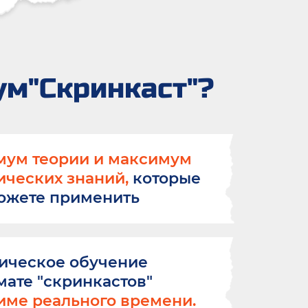
ум"Скринкаст"?
ум теории и максимум
ических знаний,
которые
ожете применить
ическое обучение
мате "скринкастов"
име реального времени.