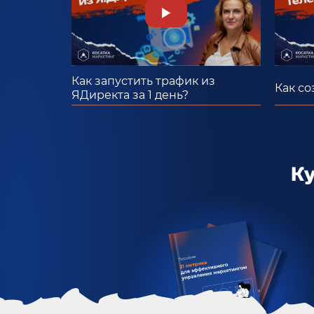
Как запустить трафик из
Как со
ЯДиректа за 1 день?
К