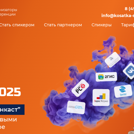
8 (4
низаторы
еренции
info@kosatka-
Стать спикером
Стать партнером
Спикеры
Тари
025
нкаст”
овыми
ре