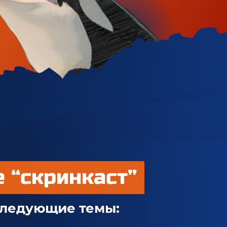
 “скринкаст”
следующие темы: