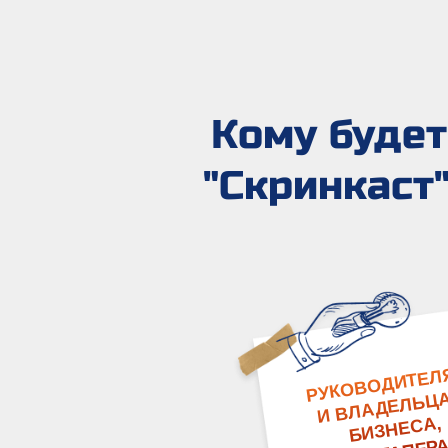
Кому будет
"Скринкаст
РУКОВОДИТЕЛ
И ВЛАДЕЛЬЦ
БИЗНЕСА,
СТАРТАПЕРА