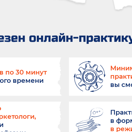
езен онлайн-практик
Миним
в по 30 минут
практ
ного времени
вы см
о
Практ
кетологи,
в фор
и
в реж