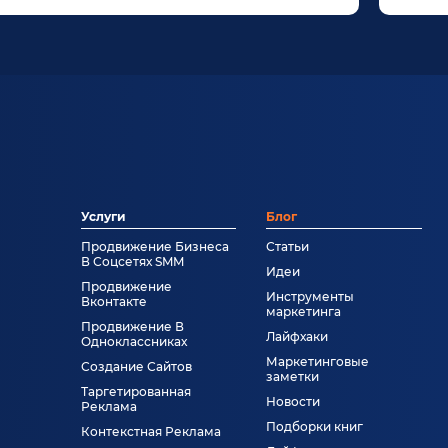
оял из огромного количества
редиентов»:
Услуги
Блог
Продвижение Бизнеса
Статьи
В Соцсетях SMM
Идеи
Продвижение
Инструменты
Вконтакте
маркетинга
Продвижение В
Лайфхаки
Одноклассниках
Маркетинговые
Создание Сайтов
заметки
Таргетированная
Новости
Реклама
Подборки книг
Контекстная Реклама