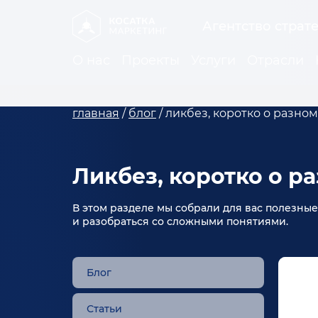
Агентство страт
О нас
Проекты
Услуги
Отрасли
главная
/
блог
/
ликбез, коротко о разном
Ликбез, коротко о р
В этом разделе мы собрали для вас полезны
и разобраться со сложными понятиями.
Блог
Статьи