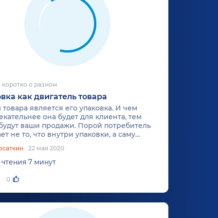
 коротко о разном
вка как двигатель товара
товара является его упаковка. И чем
кательнее она будет для клиента, тем
будут ваши продажи. Порой потребитель
ет не то, что внутри упаковки, а саму
ку. Но учтите, что перед запуском товара
осаткин
22 мая 2020
провести SWOT-анализ
, чтобы понять
е ли вы конкурировать на рынке.
 чтения 7 минут
0