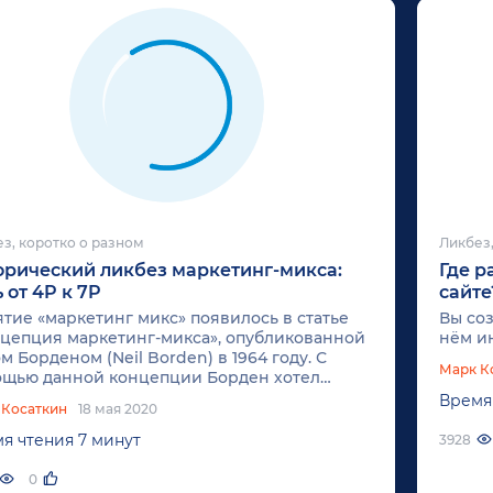
з, коротко о разном
Ликбез,
орический ликбез маркетинг-микса:
Где 
 от 4P к 7P
сайте
тие «маркетинг микс» появилось в статье
Вы соз
цепция маркетинг-микса», опубликованной
нём и
м Борденом (Neil Borden) в 1964 году. С
Марк К
щью данной концепции Борден хотел
ематизировать и описать все инструменты
Время
 Косаткин
18 мая 2020
етинга, необходимые для создания
етингового плана по развитию товара
я чтения 7 минут
3928
ании. Первоначальный комплекс
етинга «маркетинг — микс» по Бордену
0