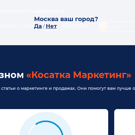
егического маркетинга
Москва ваш город?
Кейсы
Прайс
Блог
Контакты
Да
Нет
/
азном
«Косатка Маркетинг»
е статьи о маркетинге и продажах. Они помогут вам лучше