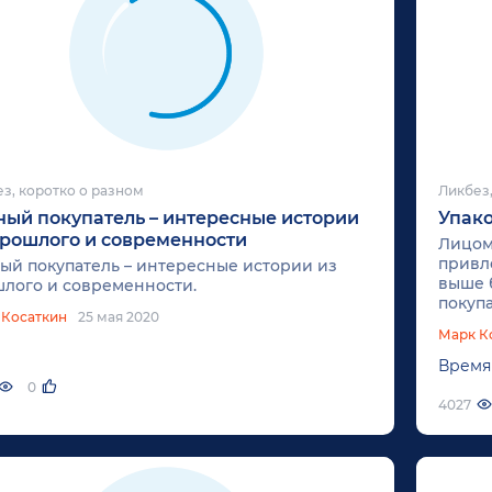
з, коротко о разном
Ликбез,
ный покупатель – интересные истории
Упако
прошлого и современности
Лицом 
привле
ый покупатель – интересные истории из
выше 
лого и современности.
покупа
 Косаткин
25 мая 2020
упаков
Марк К
стоит
может
Время
0
4027