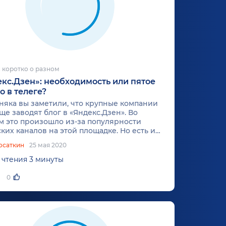
 коротко о разном
кс.Дзен»: необходимость или пятое
о в телеге?
няка вы заметили, что крупные компании
ще заводят блог в «Яндекс.Дзен». Во
м это произошло из-за популярности
ких каналов на этой площадке. Но есть и
е не менее значимые причины. Сегодня о
осаткин
25 мая 2020
 поговорим.
 чтения 3 минуты
0