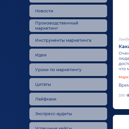
Новости
Производственный
маркетинг
Ликбе
Инструменты маркетинга
Как
Очен
Идеи
люде
дост
что 
Уроки по маркетингу
подх
Марк
моби
Цитаты
Врем
3911
Лайфхаки
Экспресс-аудиты
Успешные кейсы