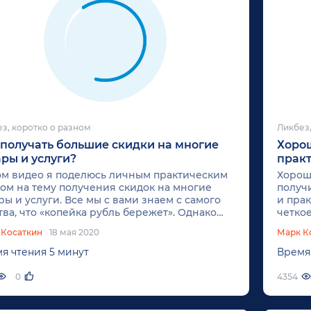
з, коротко о разном
Ликбез,
 получать большие скидки на многие
Хорош
ары и услуги?
практ
ом видео я поделюсь личным практическим
Хорош
ом на тему получения скидок на многие
получи
ры и услуги. Все мы с вами знаем с самого
и прак
тва, что «копейка рубль бережет». Однако
четко
е главное, что должен знать для себя
ребенк
 Косаткин
18 мая 2020
Марк К
ый, кто старается сэкономить свой бюджет,
велос
о то, что «Не получает скидки
самая 
я чтения 5 минут
Время
занима
0
4354