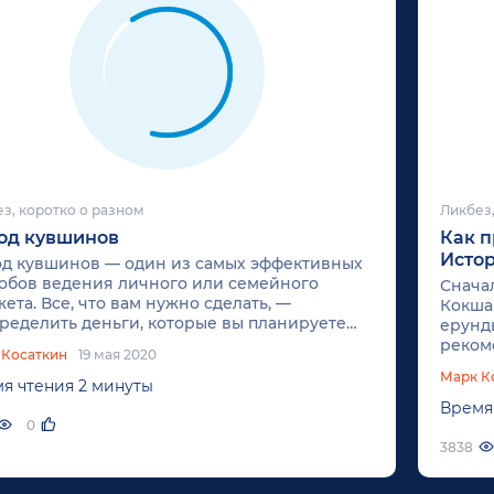
з, коротко о разном
Ликбез,
од кувшинов
Как п
Истор
д кувшинов — один из самых эффективных
обов ведения личного или семейного
Сначал
ета. Все, что вам нужно сделать, —
Кокша
ределить деньги, которые вы планируете
ерунд
атить, по шести кувшинам. Каждый кувшин
реком
 Косаткин
19 мая 2020
чает за одну сферу жизни. Таким образом,
я все 
Марк К
е потратите больше того, чем
стала 
я чтения 2 минуты
анировали.
и на о
Время
0
3838