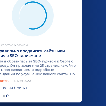
 коротко о разном
равильно продвигать сайты или
ия о SEO-талисмане
а я обратилась за SEO-аудитом к Сергею
рову. Он прислал мне 25 страниц какой-то
ы, под названием «Подробные
ендации по улучшению вашего сайта». Но
это делать не умею и поэтому даже не
осаткин
18 мая 2020
читать до конца. Хорошо, что мне повезло,
дном из сайтов я увидела рекламу...
 чтения 5 минут
0