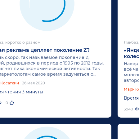
з, коротко о разном
Ликбез,
ая реклама цепляет поколение Z?
«Янде
колес
ь скоро, так называемое поколение Z,
й, родившихся в период с 1995 по 2012 годы,
Навер
игнет пика экономической активности. Так
всё ча
маркетологам самое время задуматься о
много
одах к сердцам людей, которые «родились с
авторс
 Косаткин
26 мая 2020
льным телефоном в руке».
други
Марк К
них и
я чтения 3 минуты
Время
0
3940