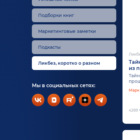
Подборки книг
Маркетинговые заметки
Подкасты
Ликбе
Тай
Ликбез, коротко о разном
из 
Тайн
прош
Мы в социальных сетях:
Марк
4269