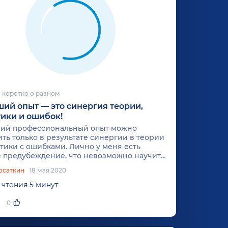
 коротко о разном
ий опыт — это синергия теории,
ики и ошибок!
ий профессиональный опыт можно
ть только в результате синергии в теории
тики с ошибками. Лично у меня есть
е предубеждение, что невозможно научить
а плавать, полоскать горло, кататься на
осаткин
18 мая 2020
ипеде в теории. И со взрослыми та же
история. Ну как можно научиться
 чтения 5 минут
ться бизнесом в теории? Тогда, когда
0